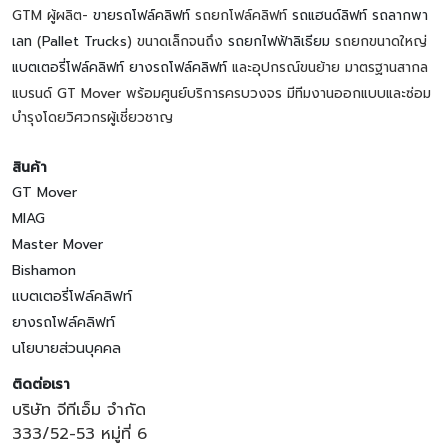
GTM ผู้ผลิต-
ขายรถโฟล์คลิฟท์
รถยกโฟล์คลิฟท์
รถแฮนด์ลิฟท์
รถลากพา
เลท
(
Pallet Trucks
) ขนาดเล็กจนถึง
รถยกไฟฟ้าลิเธียม
รถยกขนาดใหญ่
แบตเตอรี่โฟล์คลิฟท์
ยางรถโฟล์คลิฟท์
และอุปกรณ์ขนย้าย มาตรฐานสากล
แบรนด์ GT Mover พร้อมศูนย์บริการครบวงจร มีทีมงานออกแบบและซ่อม
บำรุงโดยวิศวกรผู้เชี่ยวชาญ
สินค้า
GT Mover
MIAG
Master Mover
Bishamon
แบตเตอรี่โฟล์คลิฟท์
ยางรถโฟล์คลิฟท์
นโยบายส่วนบุคคล
ติดต่อเรา
บริษัท จีทีเอ็ม จำกัด
333/52-53 หมู่ที่ 6