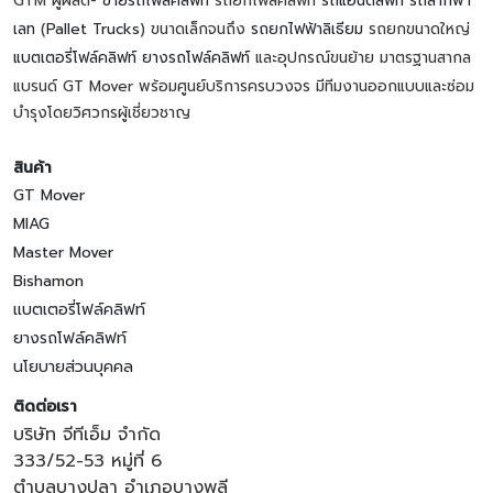
GTM ผู้ผลิต-
ขายรถโฟล์คลิฟท์
รถยกโฟล์คลิฟท์
รถแฮนด์ลิฟท์
รถลากพา
เลท
(
Pallet Trucks
) ขนาดเล็กจนถึง
รถยกไฟฟ้าลิเธียม
รถยกขนาดใหญ่
แบตเตอรี่โฟล์คลิฟท์
ยางรถโฟล์คลิฟท์
และอุปกรณ์ขนย้าย มาตรฐานสากล
แบรนด์ GT Mover พร้อมศูนย์บริการครบวงจร มีทีมงานออกแบบและซ่อม
บำรุงโดยวิศวกรผู้เชี่ยวชาญ
สินค้า
GT Mover
MIAG
Master Mover
Bishamon
แบตเตอรี่โฟล์คลิฟท์
ยางรถโฟล์คลิฟท์
นโยบายส่วนบุคคล
ติดต่อเรา
บริษัท จีทีเอ็ม จำกัด
333/52-53 หมู่ที่ 6
ตำบลบางปลา อำเภอบางพลี