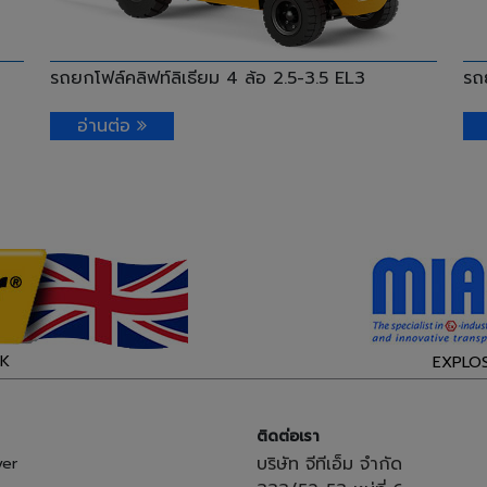
รถยกโฟล์คลิฟท์ลิเธียม 4 ล้อ 2.5-3.5 EL3
รถย
อ่านต่อ
UK
EXPLO
ติดต่อเรา
บริษัท จีทีเอ็ม จำกัด
er