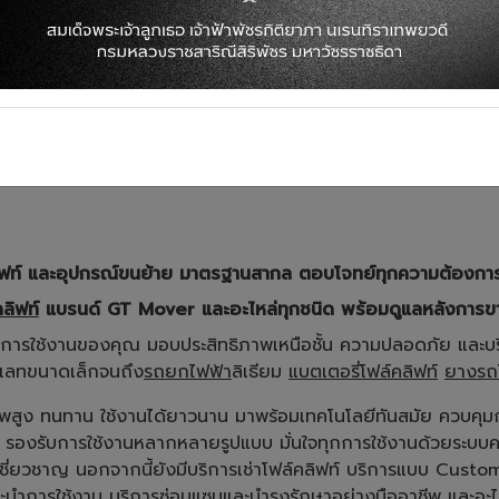
ลิฟท์ และอุปกรณ์ขนย้าย มาตรฐานสากล ตอบโจทย์ทุกความต้องก
ลิฟท์
แบรนด์ GT Mover และอะไหล่ทุกชนิด พร้อมดูแลหลังการ
การใช้งานของคุณ มอบประสิทธิภาพเหนือชั้น ความปลอดภัย และบร
ลทขนาดเล็กจนถึง
รถยกไฟฟ้า
ลิเธียม
แบตเตอรี่โฟล์คลิฟท์
ยางรถโฟ
สูง ทนทาน ใช้งานได้ยาวนาน มาพร้อมเทคโนโลยีทันสมัย ควบคุ
รองรับการใช้งานหลากหลายรูปแบบ มั่นใจทุกการใช้งานด้วยระ
ชี่ยวชาญ นอกจากนี้ยังมีบริการเช่าโฟล์คลิฟท์ บริการแบบ Cus
นำการใช้งาน บริการซ่อมแซมและบำรุงรักษาอย่างมืออาชีพ และอะไห