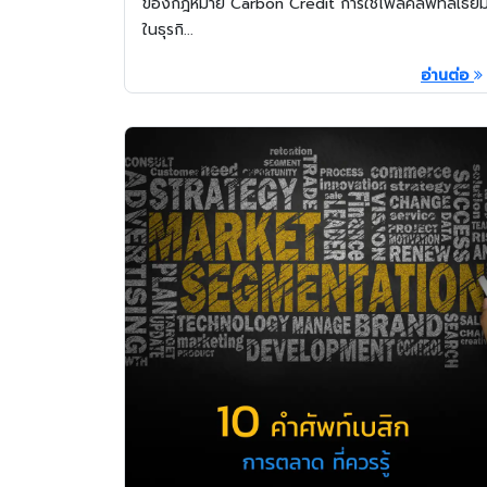
ของกฎหมาย Carbon Credit การใช้โฟล์คลิฟท์ลิเธีย
ในธุรกิ...
อ่านต่อ