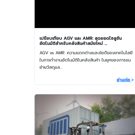
เปรียบเทียบ AGV และ AMR: สุดยอดโซลูชัน
อัตโนมัติสำหรับคลังสินค้าสมัยใหม่ ...
AGV vs AMR: ความแตกต่างและข้อดีของเทคโนโลยี
ในการทำงานอัตโนมัติในคลังสินค้า ในยุคของการขน
ย้ายวัสดุแล...
อ่านต่อ