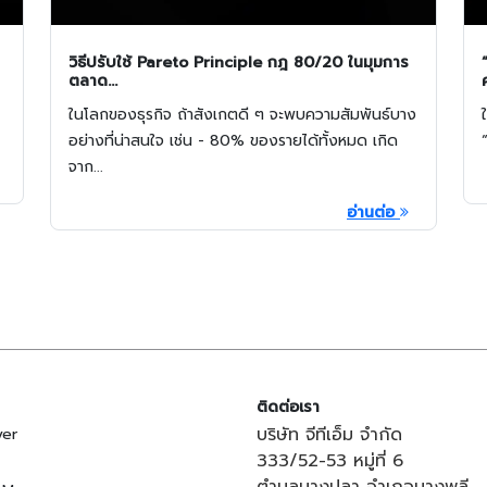
วิธีปรับใช้ Pareto Principle กฎ 80/20 ในมุมการ
ตลาด...
ค
ในโลกของธุรกิจ ถ้าสังเกตดี ๆ จะพบความสัมพันธ์บาง
อย่างที่น่าสนใจ เช่น - 80% ของรายได้ทั้งหมด เกิด
จาก...
อ่านต่อ
ติดต่อเรา
บริษัท จีทีเอ็ม จำกัด
er
333/52-53 หมู่ที่ 6