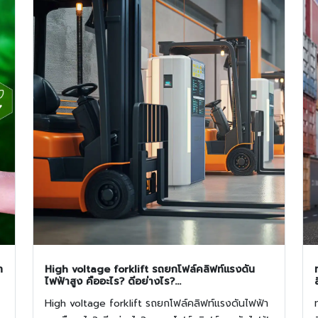
ท
High voltage forklift รถยกโฟล์คลิฟท์แรงดัน
ไฟฟ้าสูง คืออะไร? ดีอย่างไร?...
High voltage forklift รถยกโฟล์คลิฟท์แรงดันไฟฟ้า