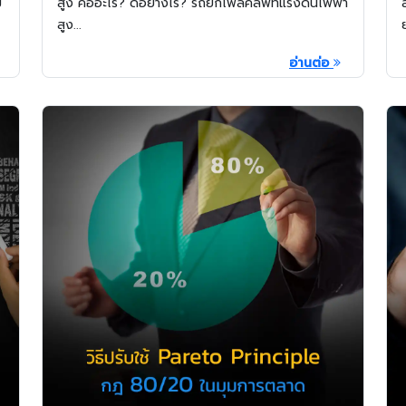
ม
สูง คืออะไร? ดีอย่างไร? รถยกโฟล์คลิฟท์แรงดันไฟฟ้า
สูง...
อ่านต่อ