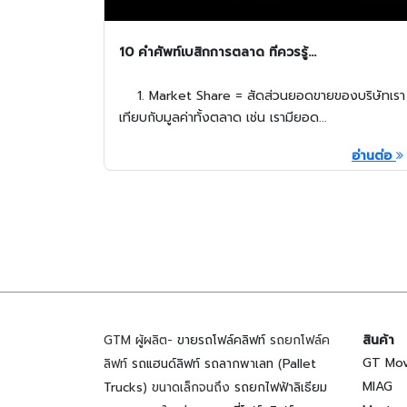
10 คำศัพท์เบสิกการตลาด ที่ควรรู้...
1. Market Share = สัดส่วนยอดขายของบริษัทเรา
เทียบกับมูลค่าทั้งตลาด เช่น เรามียอด...
อ่านต่อ
GTM ผู้ผลิต-
ขายรถโฟล์คลิฟท์
รถยกโฟล์ค
สินค้า
GT Mov
ลิฟท์
รถแฮนด์ลิฟท์
รถลากพาเลท
(
Pallet
MIAG
Trucks
) ขนาดเล็กจนถึง
รถยกไฟฟ้าลิเธียม