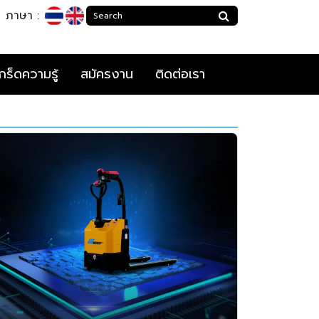
ภาษา :
กร็ดความรู้
สมัครงาน
ติดต่อเรา