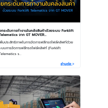
ยกระดับการทำงานในคลังสินค้าด้วยระบบ Forklift
Telematics จาก GT MOVER...
เพิ่มประสิทธิภาพในการจัดการฟลีทรถโฟล์คลิฟท์ด้วย
ระบบการจัดการฟลีทรถโฟล์คลิฟท์ (Forklift
Telematics s...
อ่านต่อ