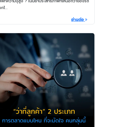
ลิฟท์ความจุสูง ? เน้นย้ำประสิทธิภาพที่เหนือกว่าของรถ
ยกโ...
อ่านต่อ