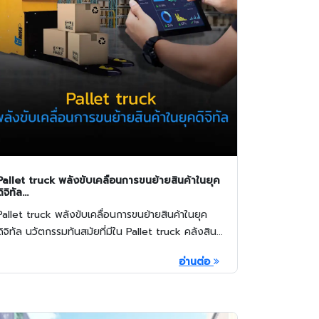
Pallet truck พลังขับเคลื่อนการขนย้ายสินค้าในยุค
ิจิทัล...
Pallet truck พลังขับเคลื่อนการขนย้ายสินค้าในยุค
ดิจิทัล นวัตกรรมทันสมัยที่มีใน Pallet truck คลังสิน...
อ่านต่อ